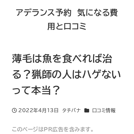
メ
アデランス予約 気になる費
イ
用と口コミ
ン
コ
ン
テ
薄毛は魚を食べれば治
ン
る？猟師の人はハゲない
ツ
へ
って本当？
移
動
カテゴリー
2022年4月13日
タチバナ
口コミ情報
投稿日
著
者
このページはPR広告を含みます。