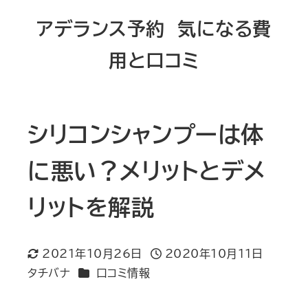
メ
アデランス予約 気になる費
イ
用と口コミ
ン
コ
ン
テ
シリコンシャンプーは体
ン
に悪い？メリットとデメ
ツ
へ
リットを解説
移
動
2021年10月26日
2020年10月11日
更新日
投稿日
カテゴリー
タチバナ
口コミ情報
著
者