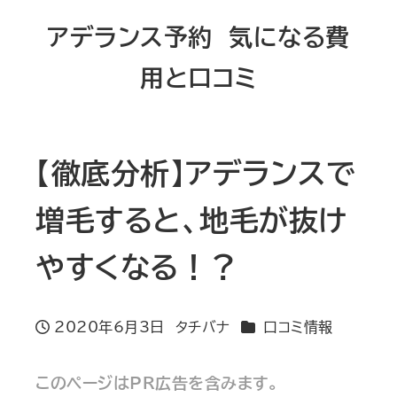
メ
アデランス予約 気になる費
イ
用と口コミ
ン
コ
ン
テ
【徹底分析】アデランスで
ン
増毛すると、地毛が抜け
ツ
へ
やすくなる！？
移
動
カテゴリー
2020年6月3日
タチバナ
口コミ情報
投稿日
著
者
このページはPR広告を含みます。