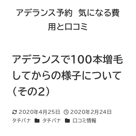
メ
アデランス予約 気になる費
イ
用と口コミ
ン
コ
ン
テ
アデランスで100本増毛
ン
してからの様子について
ツ
へ
（その２）
移
動
2020年4月25日
2020年2月24日
更新日
投稿日
カテゴリー
カテゴリー
タチバナ
タチバナ
口コミ情報
著
者