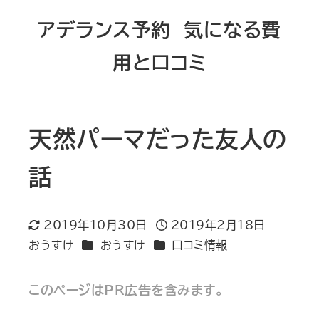
メ
アデランス予約 気になる費
イ
用と口コミ
ン
コ
ン
テ
天然パーマだった友人の
ン
話
ツ
へ
移
2019年10月30日
2019年2月18日
更新日
投稿日
動
カテゴリー
カテゴリー
おうすけ
おうすけ
口コミ情報
著
者
このページはPR広告を含みます。