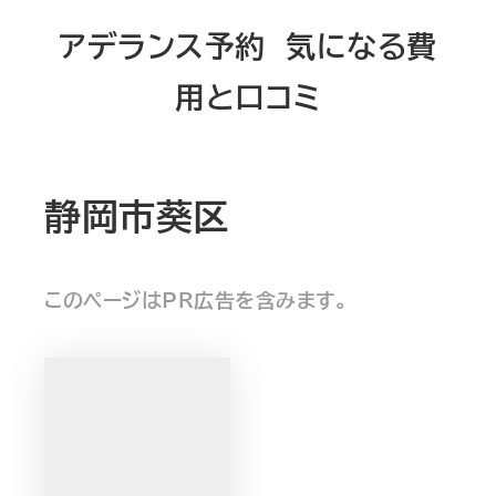
メ
アデランス予約 気になる費
イ
用と口コミ
ン
コ
ン
テ
静岡市葵区
ン
ツ
このページはPR広告を含みます。
へ
移
動