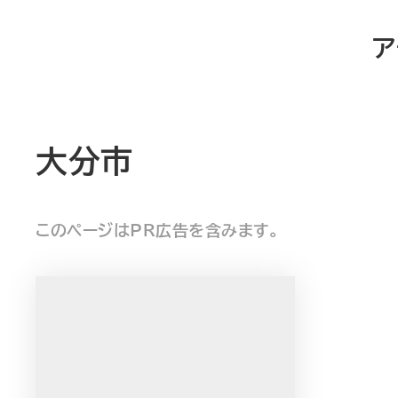
メ
ア
イ
ン
コ
ン
大分市
テ
ン
ツ
このページはPR広告を含みます。
へ
移
動