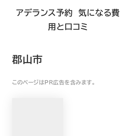
メ
アデランス予約 気になる費
イ
用と口コミ
ン
コ
ン
テ
郡山市
ン
ツ
このページはPR広告を含みます。
へ
移
動